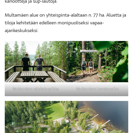
kanootteja ja sup-lautoja.
Multamäen alue on yhteispinta-alaltaan n. 77 ha. Aluetta ja
tiloja kehitetään edelleen monipuoliseksi vapaa-
ajankeskukseksi.
Multamäen näköalapaikka
Multamäen luontopolku