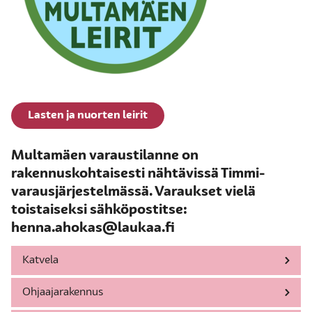
Lasten ja nuorten leirit
Multamäen varaustilanne on
rakennuskohtaisesti nähtävissä Timmi-
varausjärjestelmässä. Varaukset vielä
toistaiseksi sähköpostitse:
henna.ahokas@laukaa.fi
Katvela
Ohjaajarakennus