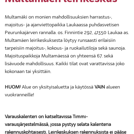
Multamäki on monien mahdollisuuksien harrastus-,
majoitus- ja ajanviettopaikka Laukaassa puhdasvetisen
Peurunkajärven rannalla. os. Finnintie 292, 41350 Laukaa as.
Multamäen leirikeskuksesta löytyy runsaasti erilaisiin
tarpeisiin majoitus-, kokous- ja ruokailutiloja sekä saunoja.
Majoituspaikkoja Multamäessä on yhteensä 67. sekä
lisävuode mahdollisuus. Kaikki tilat ovat varattavissa joko
kokonaan tai yksittäin.
HUOM!
Alue on yksityisaluetta ja käytössä
VAIN
alueen
vuokranneille!
Varauskalenteri on katseltavissa Timmi-
varausjärjestelmässä, jossa pystyy selata kalenteria
rakennuskohtaisesti. Leirikeskuksen rakennuksista ei pääse