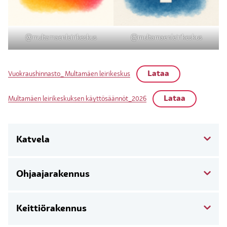
@multamaenleirikeskus
@multamaenleirikeskus
Lataa
Vuokraushinnasto_ Multamäen leirikeskus
Lataa
Multamäen leirikeskuksen käyttösäännöt_2026
Katvela
Ohjaajarakennus
Keittiörakennus