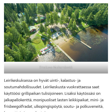
Ilmakuva Multamäestä
Leirikeskuksessa on hyvät uinti-, kalastus- ja
soutumahdollisuudet. Leirikeskusta vuokrattaessa saat
käyttöösi grillipaikan tulisijoineen. Lisäksi käytössäsi on
jalkapallokenttä, monipuoliset lasten leikkipaikat, mini- ja
frisbeegolfradat, ulkopingispöytä, soutu- ja polkuveneitä,