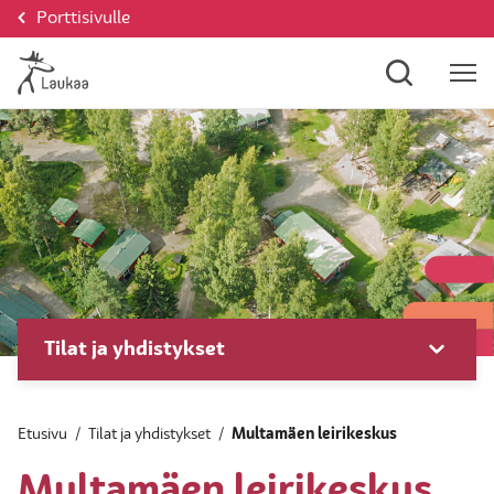
Porttisivulle
Tilat ja yhdistykset
Etusivu
/
Tilat ja yhdistykset
/
Multamäen leirikeskus
Multamäen leirikeskus