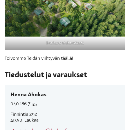
Ilmakuva Multamäestä
Toivomme Teidän viihtyvän täällä!
Tiedustelut ja varaukset
Henna Ahokas
040 186 7135
Finnintie 292
41350, Laukaa