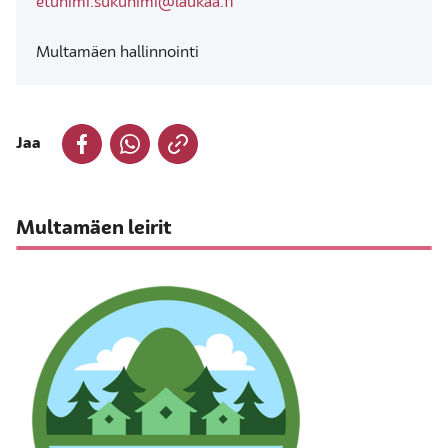
etunimi.sukunimi@laukaa.fi
Multamäen hallinnointi
Jaa
Multamäen leirit