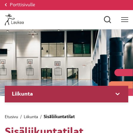
Porttisivulle
Liikunta
Etusivu
/
Liikunta
/
Sisäliikuntatilat
Sisäliikuntatilat