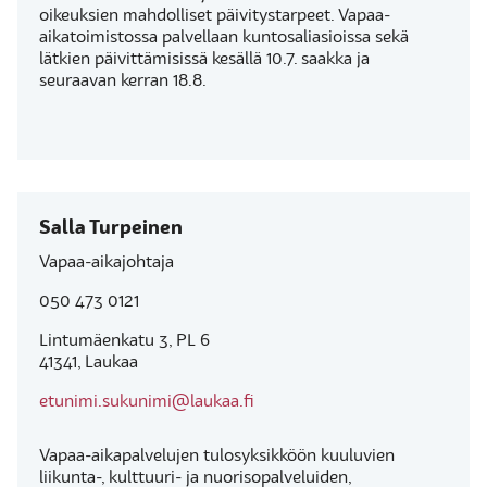
oikeuksien mahdolliset päivitystarpeet. Vapaa-
aikatoimistossa palvellaan kuntosaliasioissa sekä
lätkien päivittämisissä kesällä 10.7. saakka ja
seuraavan kerran 18.8.
Salla Turpeinen
Vapaa-aikajohtaja
050 473 0121
Lintumäenkatu 3, PL 6
41341, Laukaa
etunimi.sukunimi@laukaa.fi
Vapaa-aikapalvelujen tulosyksikköön kuuluvien
liikunta-, kulttuuri- ja nuorisopalveluiden,