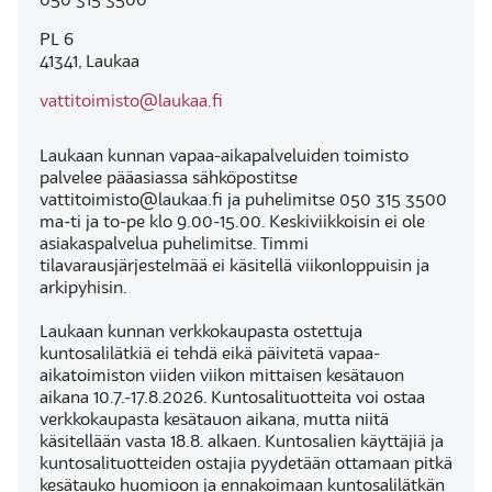
050 315 3500
PL 6
41341, Laukaa
vattitoimisto@laukaa.fi
Laukaan kunnan vapaa-aikapalveluiden toimisto
palvelee pääasiassa sähköpostitse
vattitoimisto@laukaa.fi ja puhelimitse 050 315 3500
ma-ti ja to-pe klo 9.00-15.00. Keskiviikkoisin ei ole
asiakaspalvelua puhelimitse. Timmi
tilavarausjärjestelmää ei käsitellä viikonloppuisin ja
arkipyhisin.
Laukaan kunnan verkkokaupasta ostettuja
kuntosalilätkiä ei tehdä eikä päivitetä vapaa-
aikatoimiston viiden viikon mittaisen kesätauon
aikana 10.7.-17.8.2026. Kuntosalituotteita voi ostaa
verkkokaupasta kesätauon aikana, mutta niitä
käsitellään vasta 18.8. alkaen. Kuntosalien käyttäjiä ja
kuntosalituotteiden ostajia pyydetään ottamaan pitkä
kesätauko huomioon ja ennakoimaan kuntosalilätkän