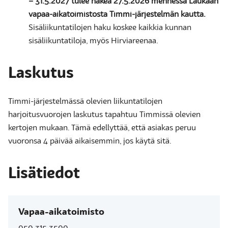
– 31.5.2027 tulee hakea 27.5.2026 mennessä Laukaan
vapaa-aikatoimistosta Timmi-järjestelmän kautta.
Sisäliikuntatilojen haku koskee kaikkia kunnan
sisäliikuntatiloja, myös Hirviareenaa.
Laskutus
Timmi-järjestelmässä olevien liikuntatilojen
harjoitusvuorojen laskutus tapahtuu Timmissä olevien
kertojen mukaan. Tämä edellyttää, että asiakas peruu
vuoronsa 4 päivää aikaisemmin, jos käytä sitä.
Lisätiedot
Vapaa-aikatoimisto