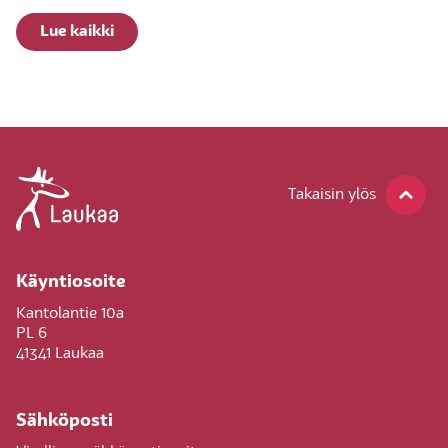
Lue kaikki
Takaisin ylös
Käyntiosoite
Kantolantie 10a
PL 6
41341 Laukaa
Sähköposti