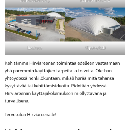
Harjoituskenttä 3
Harjoituskenttä 2
Ilmakuva
Ylipainehalli
Kehitämme Hirviareenan toimintaa edelleen vastaamaan
yhä paremmin käyttäjien tarpeita ja toiveita. Olethan
yhteydessä henkilökuntaan, mikäli herää mitä tahansa
kysyttävää tai kehittämisideoita. Pidetään yhdessä
Hirviareenan käyttäjäkokemuksen miellyttävänä ja
turvallisena.
Tervetuloa Hirviareenalle!