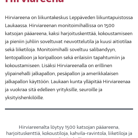
Hirviareena on liikuntakeskus Leppäveden liikuntapuistossa
Laukaassa. Hirviareenan monitoimihallissa on 1500
katsojan pääareena, kaksi harjoituskenttää, kokoustamiseen
ja pieniin juhliin soveltuvat neuvottelutila ja kuusi aitiotilaa
sekä liiketiloja. Monitoimihalli soveltuu salibandyyn,
lentopalloon ja koripalloon sekä erilaisiin tapahtumiin ja
kokoustamiseen. Lisäksi Hirviareenalla on erillinen
ylipainehalli jalkapallon, pesäpallon ja amerikkalaisen
jalkapallon käyttöön. Laukaan kunta ylläpitää Hirviareenaa
ja vuokraa sitä edelleen yrityksille, seuroille ja
yksityishenkilöille.
Hirviareenalta löytyy 1500 katsojan pääareena,
harjoituskenttiä, kokoustiloja, kahvila-ravintola, liiketiloja ja