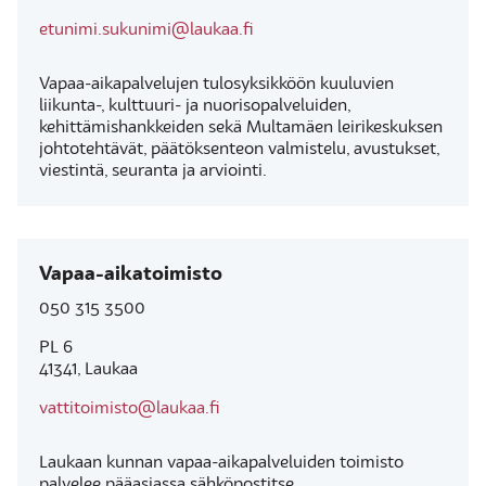
etunimi.sukunimi@laukaa.fi
Vapaa-aikapalvelujen tulosyksikköön kuuluvien
liikunta-, kulttuuri- ja nuorisopalveluiden,
kehittämishankkeiden sekä Multamäen leirikeskuksen
johtotehtävät, päätöksenteon valmistelu, avustukset,
viestintä, seuranta ja arviointi.
Vapaa-aikatoimisto
050 315 3500
PL 6
41341, Laukaa
vattitoimisto@laukaa.fi
Laukaan kunnan vapaa-aikapalveluiden toimisto
palvelee pääasiassa sähköpostitse