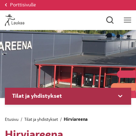
Porttisivulle
Tilat ja yhdistykset
Etusivu
/
Tilat ja yhdistykset
/
Hirviareena
Hirviareena