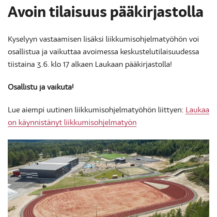
Avoin tilaisuus pääkirjastolla
Kyselyyn vastaamisen lisäksi liikkumisohjelmatyöhön voi
osallistua ja vaikuttaa avoimessa keskustelutilaisuudessa
tiistaina 3.6. klo 17 alkaen Laukaan pääkirjastolla!
Osallistu ja vaikuta!
Lue aiempi uutinen liikkumisohjelmatyöhön liittyen:
Laukaa
on käynnistänyt liikkumisohjelmatyön