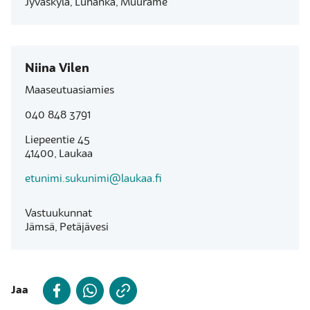
Jyväskylä, Luhanka, Muurame
Niina Vilen
Maaseutuasiamies
040 848 3791
Liepeentie 45
41400, Laukaa
etunimi.sukunimi@laukaa.fi
Vastuukunnat
Jämsä, Petäjävesi
Jaa