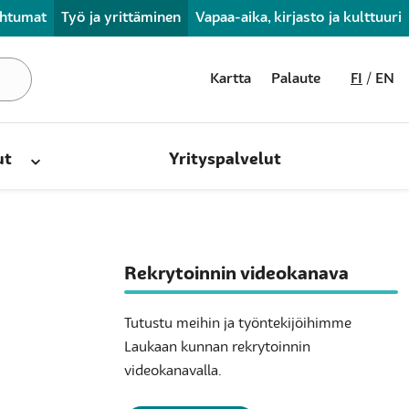
ahtumat
Työ ja yrittäminen
Vapaa-aika, kirjasto ja kulttuuri
Kartta
Palaute
FI
EN
ut
Yrityspalvelut
Rekrytoinnin videokanava
Tutustu meihin ja työntekijöihimme
Laukaan kunnan rekrytoinnin
videokanavalla.