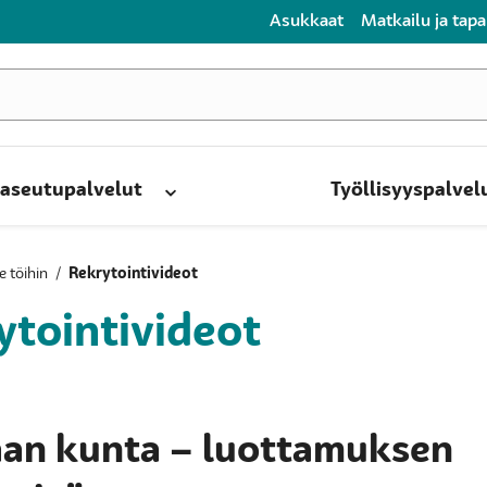
Asukkaat
Matkailu ja tap
aseutupalvelut
Työllisyyspalvel
e töihin
/
Rekrytointivideot
ytointivideot
an kunta – luottamuksen