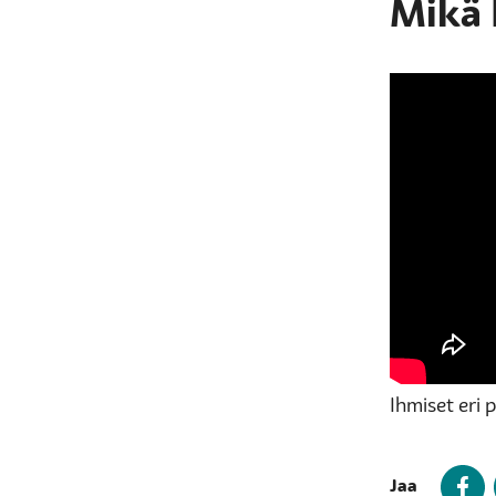
Mikä 
Ihmiset eri 
Jaa