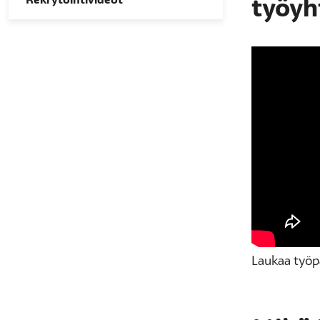
Rekrytointivideot
työyh
Laukaa työpa