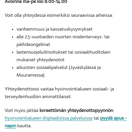
Avoinna ma-pe klo 8.00-14.00
Voit olla yhteydessä esimerkiksi seuraavissa aiheissa:
vanhemmuus ja kasvatuskysymykset
alle 23-vuotiaiden nuorten mielenterveys- tai
päihdeongelmat
lastensuojeluilmoitukset tai sosiaalihuoltolain
mukaiset yhteydenotot
aikuisten sosiaalipalvelut (Jyväskylässä ja
Muuramessa).
Yhteydenottoosi vastaa hyvinvointialueen sosiaali- ja
terveydenhuollon ammattilaiset.
Voit myös jättää
kiireettömän yhteydenottopyynnön
hyvinvointialueen digitaalisissa palveluissa
tai
pyydä apua -
napin
kautta.