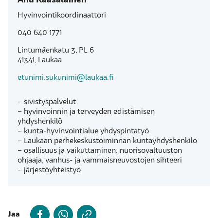
Anu Kaasalainen
Hyvinvointikoordinaattori
040 640 1771
Lintumäenkatu 3, PL 6
41341, Laukaa
etunimi.sukunimi@laukaa.fi
– sivistyspalvelut
– hyvinvoinnin ja terveyden edistämisen
yhdyshenkilö
– kunta-hyvinvointialue yhdyspintatyö
– Laukaan perhekeskustoiminnan kuntayhdyshenkilö
– osallisuus ja vaikuttaminen: nuorisovaltuuston
ohjaaja, vanhus- ja vammaisneuvostojen sihteeri
– järjestöyhteistyö
Jaa