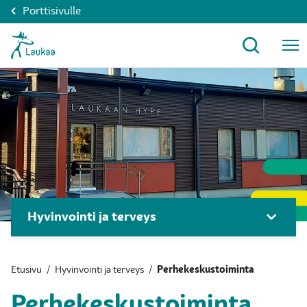
Porttisivulle
Hyvinvointi ja terveys
Etusivu
/
Hyvinvointi ja terveys
/
Perhekeskustoiminta
Perhekeskustoiminta