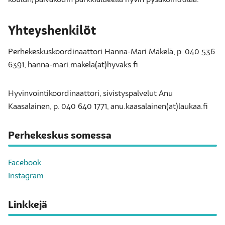
koulun/päiväkodin parkkialueella hyvin pysäköintitilaa.
Yhteyshenkilöt
Perhekeskuskoordinaattori Hanna-Mari Mäkelä, p. 040 536
6391, hanna-mari.makela(at)hyvaks.fi
Hyvinvointikoordinaattori, sivistyspalvelut Anu
Kaasalainen, p. 040 640 1771, anu.kaasalainen(at)laukaa.fi
Perhekeskus somessa
Facebook
Instagram
Linkkejä