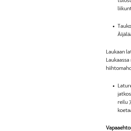
tulos
liiku
Tauko
Äijälä
Laukaan lat
Laukaassa n
hiihtomahdo
Lature
jatko
reilu 
koetaa
Vapaaehto