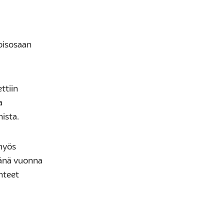
joisosaan
ttiin
a
ista.
 myös
 tänä vuonna
inteet