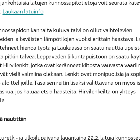
jankohtaisia latujen kunnossapitotietoja voit seurata käte
a:
Laukaan latuinfo
nnossapidon kannalta kuluva talvi on ollut vaihtelevien
iden ja keväisten lämpötilojen vuoksi erittäin haastava. L
 tehneet hienoa työtä ja Laukaassa on saatu nauttia upeist
ta pitkin talvea. Leppäveden liikuntapuistoon on saatu kä
Hirvilenkit, jotka ovat keränneet kiitosta vauvasta vaariin
vät vielä valmiina olekaan. Lenkit ovat monipuolisia ja sop
aloittelijoille. Tasaisen reitin lisäksi valittavana on myös
askua, jos haluaa etsiä haasteita. Hirvilenkeiltä on yhteys
lle.
ä nautittiin
uretki- ja ulkoilupäivänä lauantaina 22.2. latuja kunnostet