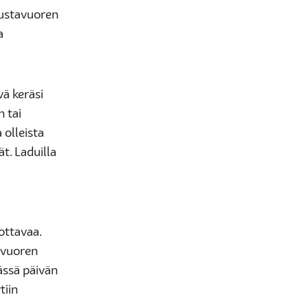
Mustavuoren
a
vä keräsi
n tai
 olleista
ät. Laduilla
jottavaa.
avuoren
mässä päivän
tiin