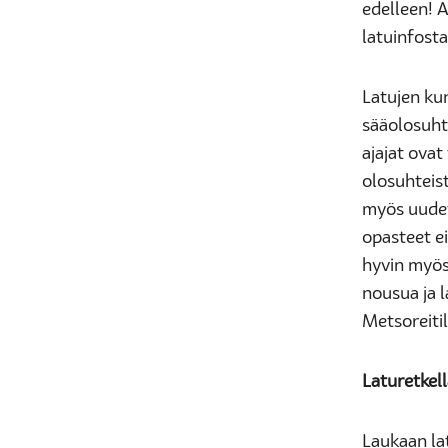
edelleen! A
latuinfost
Latujen ku
sääolosuhte
ajajat ovat
olosuhteis
myös uudet 
opasteet ei
hyvin myös 
nousua ja l
Metsoreiti
Laturetkell
Laukaan lat