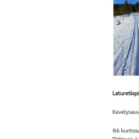
Laturetkip
Kävelysauv
1kk kuntosa