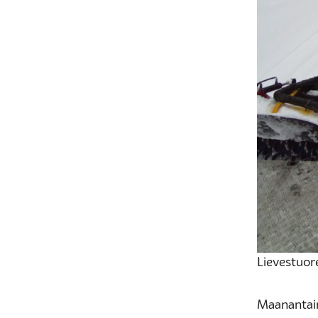
Lievestuore
Maanantain