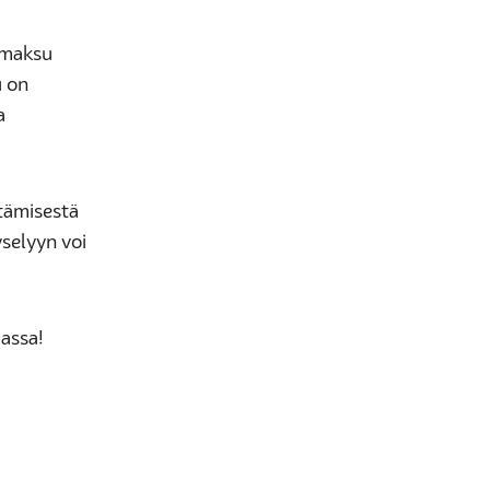
umaksu
u on
a
ttämisestä
selyyn voi
massa!