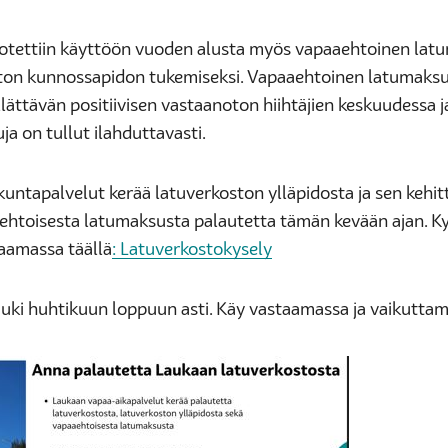
otettiin käyttöön vuoden alusta myös vapaaehtoinen lat
ton kunnossapidon tukemiseksi. Vapaaehtoinen latumaks
lättävän positiivisen vastaanoton hiihtäjien keskuudessa j
a on tullut ilahduttavasti.
kuntapalvelut kerää latuverkoston ylläpidosta ja sen kehi
ehtoisesta latumaksusta palautetta tämän kevään ajan. Ky
aamassa täällä
: Latuverkostokysely
auki huhtikuun loppuun asti. Käy vastaamassa ja vaikutta