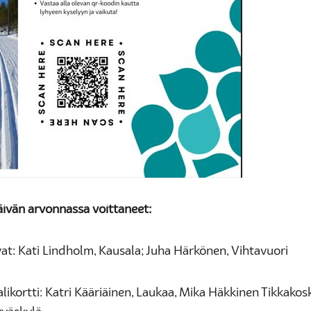
äivän arvonnassa voittaneet:
at: Kati Lindholm, Kausala; Juha Härkönen, Vihtavuori
likortti: Katri Kääriäinen, Laukaa, Mika Häkkinen Tikkakosk