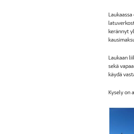
Laukaassa 
latuverkos
kerännyt yl
kausimaksuj
Laukaan lii
sekä vapaa
käydä vast
Kysely on 