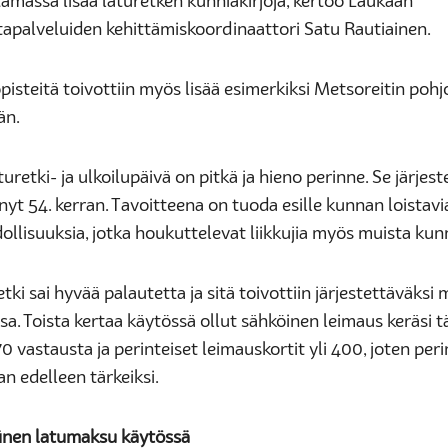
tamassa lisää laturetken kunniakirjoja, kertoo Laukaan
ntapalveluiden kehittämiskoordinaattori Satu Rautiainen.
pisteitä toivottiin myös lisää esimerkiksi Metsoreitin poh
än.
uretki- ja ulkoilupäivä on pitkä ja hieno perinne. Se järjeste
yt 54. kerran. Tavoitteena on tuoda esille kunnan loistavi
llisuuksia, jotka houkuttelevat liikkujia myös muista kunn
tki sai hyvää palautetta ja sitä toivottiin järjestettäväksi
ssa. Toista kertaa käytössä ollut sähköinen leimaus keräsi
70 vastausta ja perinteiset leimauskortit yli 400, joten per
n edelleen tärkeiksi.
inen latumaksu käytössä