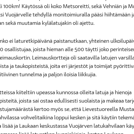
li 100km! Käytössä oli koko Metsoreitti, sekä Vehniän ja 
ksi Vuojärvelle tehdyllä monitoimiuralla pääsi hiihtämään j
n sekä muutamia kylälatujakin oli ajettu.
nko ei laturetkipäivänä paistanutkaan, yhteinen ulkoilupäi
0 osallistujaa, joista hieman alle 500 täytti joko perinteise
eimauskortin. Leimauskortteja oli saatavilla latujen varsilla
sta ja taukopisteistä, joita eri järjestöt ja toimijat pyörittiv
itiivinen tunnelma ja paljon iloisia liikkujia.
teissa kiiteltiin upeassa kunnossa olleita latuja ja hienoja
isteitä, joista sai ostaa edullisesti suolaista ja makeaa tar
istujamäärästä kertoo myös se, että Lievestuoreella Must
hvilassa vohvelitaikina loppui kesken ja sitä käytiin teke
a lisää ja Laukaan keskustassa Vuojärven latukahvilaan käy