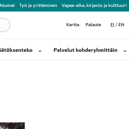
ahtumat
Työ ja yrittäminen
Vapaa-aika, kirjasto ja kulttuuri
Kartta
Palaute
FI
EN
päätöksenteko
Palvelut kohderyhmittäin