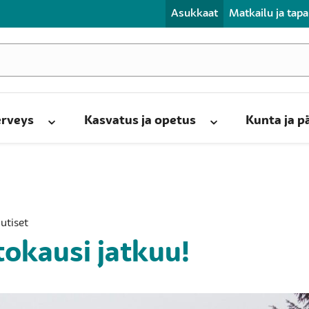
Asukkaat
Matkailu ja tap
erveys
Kasvatus ja opetus
Kunta ja 
Uutiset
tokausi jatkuu!