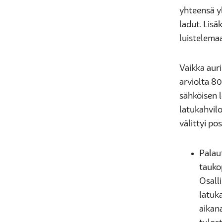
yhteensä y
ladut. Lisä
luistelemaa
Vaikka auri
arviolta 80
sähköisen l
latukahviloi
välittyi pos
Palaut
taukop
Osall
latuka
aikan