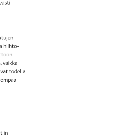
västi
atujen
a hiihto-
yttöön
, vaikka
ivat todella
 isompaa
tiin