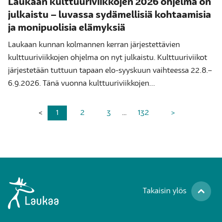
Laukaan kulttuuriviikkojen 2026 ohjelma on
julkaistu – luvassa sydämellisiä kohtaamisia
ja monipuolisia elämyksiä
Laukaan kunnan kolmannen kerran järjestettävien
kulttuuriviikkojen ohjelma on nyt julkaistu. Kulttuuriviikot
järjestetään tuttuun tapaan elo-syyskuun vaihteessa 22.8.–
6.9.2026. Tänä vuonna kulttuuriviikkojen...
<
1
2
3
…
132
>
Takaisin ylös