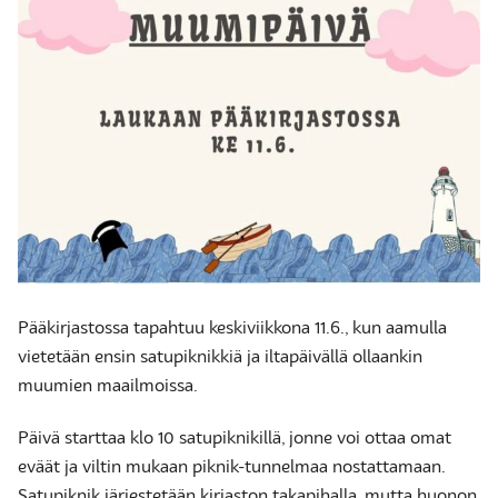
Pääkirjastossa tapahtuu keskiviikkona 11.6., kun aamulla
vietetään ensin satupiknikkiä ja iltapäivällä ollaankin
muumien maailmoissa.
Päivä starttaa klo 10 satupiknikillä, jonne voi ottaa omat
eväät ja viltin mukaan piknik-tunnelmaa nostattamaan.
Satupiknik järjestetään kirjaston takapihalla, mutta huonon