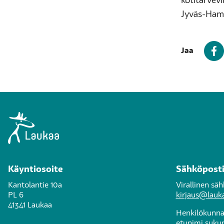
kotitarvev
Jyväs-Hamp
Jaa
Käyntiosoite
Sähköpost
Kantolantie 10a
Virallinen sä
PL 6
kirjaus@lauka
41341 Laukaa
Henkilökunnan
etunimi.suku