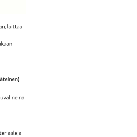
n, laittaa
aukaan
käteinen)
uvälineinä
eriaaleja