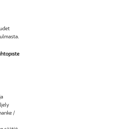
uudet
kulmasta.
ihtopiste
ja
ljely
hanke /