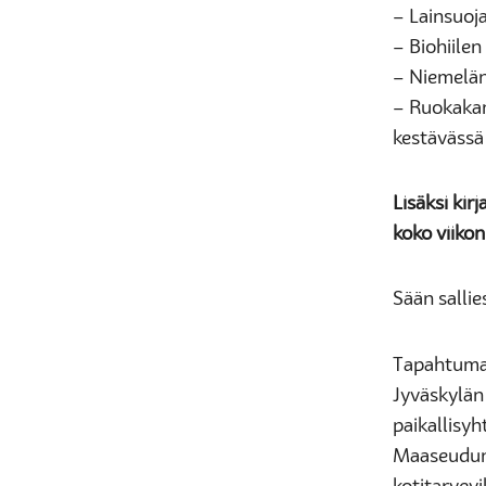
– Lainsuoja
– Biohiilen
– Niemelän
– Ruokakans
kestävässä
Lisäksi kir
koko viikon
Sään sallie
Tapahtumas
Jyväskylän 
paikallisyh
Maaseudun s