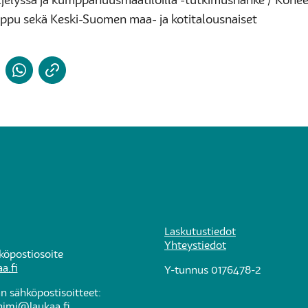
iljelyssä ja kumppanuusmaatiloilla -tutkimushanke / Konee
pu sekä Keski-Suomen maa- ja kotitalousnaiset
i
Laskutustiedot
Yhteystiedot
hköpostiosoite
a.fi
Y-tunnus 0176478-2
 sähköpostisoitteet:
nimi@laukaa.fi