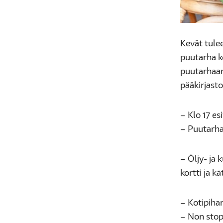
Kevät tulee
puutarha ke
puutarhaan 
pääkirjasto
– Klo 17 e
– Puutarha
– Öljy- ja
kortti ja kä
– Kotipihan 
– Non stop