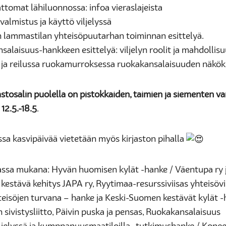
ttomat lähiluonnossa: infoa vieraslajeista
 valmistus ja käyttö viljelyssä
 lammastilan yhteisöpuutarhan toiminnan esittelyä.
alaisuus-hankkeen esittelyä: viljelyn roolit ja mahdollis
 ja reilussa ruokamurroksessa ruokakansalaisuuden näkö
jastosalin puolella on pistokkaiden, taimien ja siementen va
 12.5.-18.5
.
ssa kasvipäivää vietetään myös kirjaston pihalla
sa mukana: Hyvän huomisen kylät -hanke / Väentupa ry 
kestävä kehitys JAPA ry, Ryytimaa-resurssiviisas yhteisövi
teisöjen turvana – hanke ja Keski-Suomen kestävät kylät -
ivistysliitto, Päivin puska ja pensas, Ruokakansalaisuus