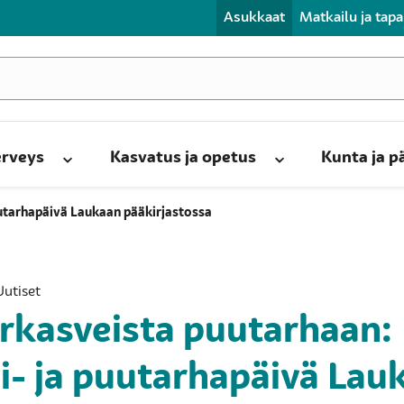
Asukkaat
Matkailu ja tap
erveys
Kasvatus ja opetus
Kunta ja 
uutarhapäivä Laukaan pääkirjastossa
Uutiset
rkasveista puutarhaan:
i- ja puutarhapäivä Lau