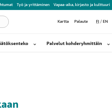
ahtumat
Työ ja yrittäminen
Vapaa-aika, kirjasto ja kulttuuri
Kartta
Palaute
FI
EN
päätöksenteko
Palvelut kohderyhmittäin
kaan