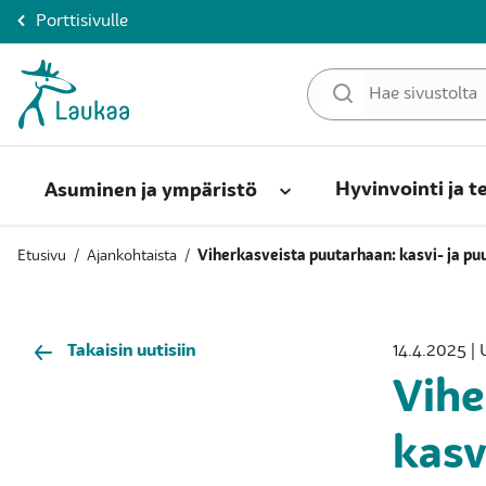
Porttisivulle
Hyvinvointi ja t
Asuminen ja ympäristö
Etusivu
/
Ajankohtaista
/
Viherkasveista puutarhaan: kasvi- ja p
Takaisin uutisiin
14.4.2025 | 
Vihe
kasv