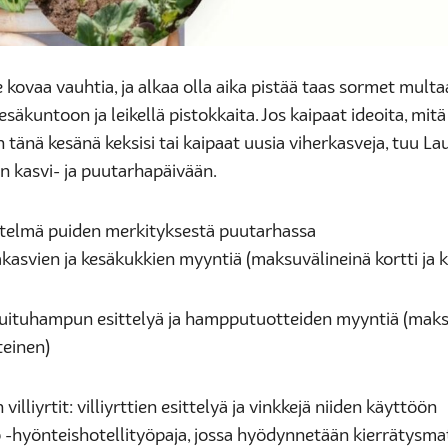
 kovaa vauhtia, ja alkaa olla aika pistää taas sormet multaa
säkuntoon ja leikellä pistokkaita. Jos kaipaat ideoita, mitä
tänä kesänä keksisi tai kaipaat uusia viherkasveja, tuu L
n kasvi- ja puutarhapäivään.
sitelmä puiden merkityksestä puutarhassa
kasvien ja kesäkukkien myyntiä (maksuvälineinä kortti ja 
 kuituhampun esittelyä ja hampputuotteiden myyntiä (maks
teinen)
villiyrtit: villiyrttien esittelyä ja vinkkejä niiden käyttöön
 -hyönteishotellityöpaja, jossa hyödynnetään kierrätysmat