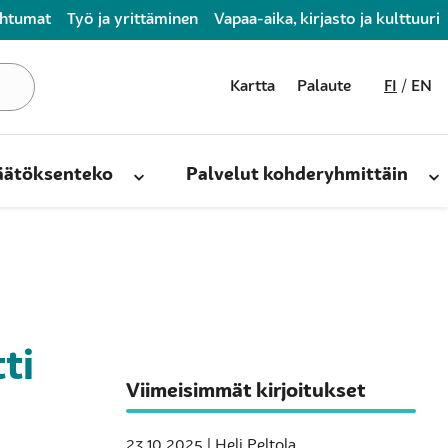
ahtumat
Työ ja yrittäminen
Vapaa-aika, kirjasto ja kulttuuri
Kartta
Palaute
FI
EN
päätöksenteko
Palvelut kohderyhmittäin
ti
Viimeisimmät kirjoitukset
23.10.2025 | Heli Peltola