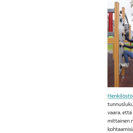
Henkilöst
tunnusluku
vaara, että
mittainen r
kohtaamisia