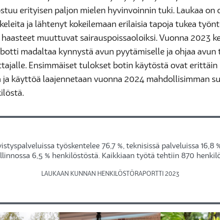
ostuu erityisen paljon mielen hyvinvoinnin tuki. Laukaa on
keleita ja lähtenyt kokeilemaan erilaisia tapoja tukea työnt
 haasteet muuttuvat sairauspoissaoloiksi. Vuonna 2023 ke
botti madaltaa kynnystä avun pyytämiselle ja ohjaa avun t
ttajalle. Ensimmäiset tulokset botin käytöstä ovat erittäin
a ja käyttöä laajennetaan vuonna 2024 mahdollisimman s
ilöstä.
vistyspalveluissa työskentelee 76,7 %, teknisissä palveluissa 16,8 %
llinnossa 6,5 % henkilöstöstä. Kaikkiaan työtä tehtiin 870 henkil
LAUKAAN KUNNAN HENKILÖSTÖRAPORTTI 2023