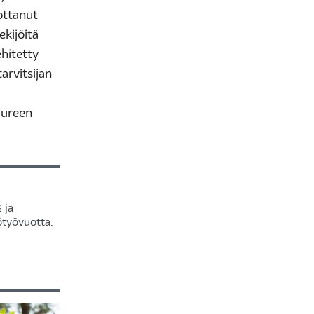
 ottanut
ekijöitä
hitetty
arvitsijan
uureen
 ja
ötyövuotta.