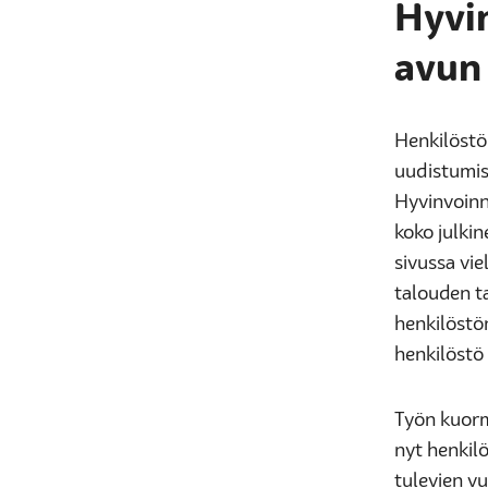
Hyvi
avun
Henkilöstö
uudistumis
Hyvinvoinni
koko julkin
sivussa vi
talouden ta
henkilöstö
henkilöstö
Työn kuorm
nyt henkil
tulevien vu