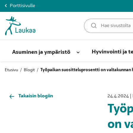
Porttisivulle
Hyvinvointi ja t
Asuminen ja ympäristö
Etusivu
/
Blogit
/
Työpaikan suositteluprosentti on valtakunnan 
Takaisin blogiin
24.4.2024 | 
Työp
on v