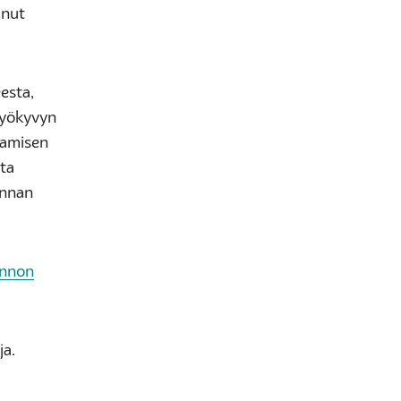
anut
esta,
 työkyvyn
aamisen
sta
unnan
innon
ja.