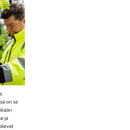
a
sä on se
inkään
a ja
kokevat