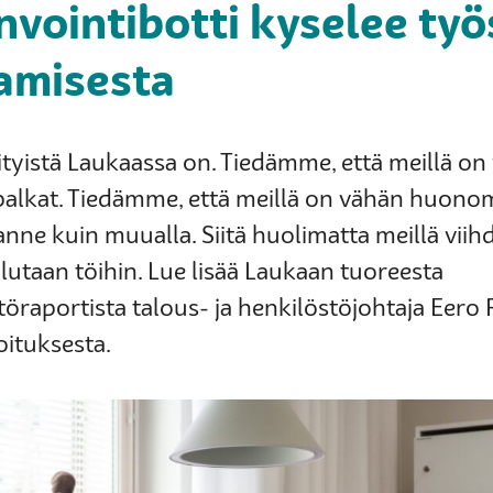
nvointibotti kyselee työ
amisesta
rityistä Laukaassa on. Tiedämme, että meillä on
alkat. Tiedämme, että meillä on vähän huono
anne kuin muualla. Siitä huolimatta meillä viih
alutaan töihin. Lue lisää Laukaan tuoreesta
öraportista talous- ja henkilöstöjohtaja Eero R
oituksesta.