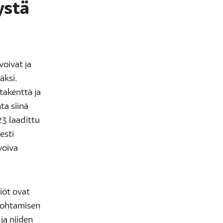
ystä
oivat ja
äksi.
takenttä ja
ta siinä
23 laadittu
esti
voiva
iöt ovat
johtamisen
ja niiden