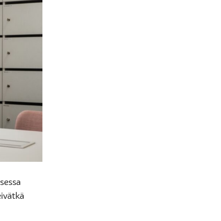
isessa
eivätkä