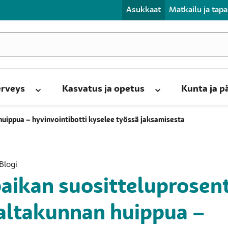
Asukkaat
Matkailu ja tap
erveys
Kasvatus ja opetus
Kunta ja 
huippua – hyvinvointibotti kyselee työssä jaksamisesta
Blogi
aikan suositteluprosent
altakunnan huippua –