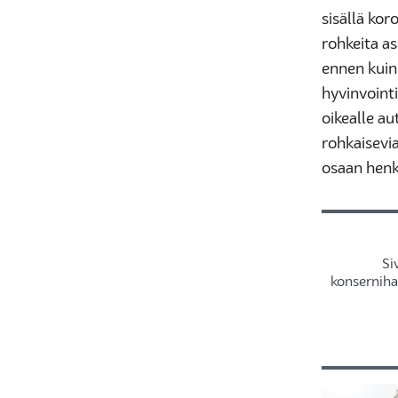
sisällä kor
rohkeita as
ennen kuin
hyvinvointi
oikealle au
rohkaisevi
osaan henk
Si
konserniha