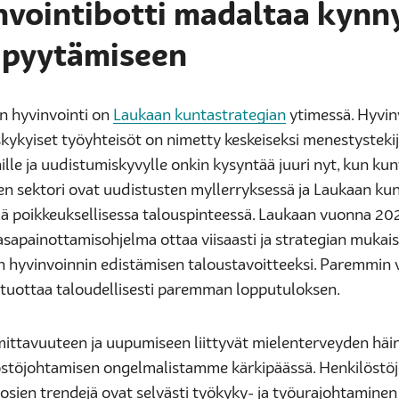
nvointibotti madaltaa kynn
 pyytämiseen
n hyvinvointi on
Laukaan kuntastrategian
ytimessä. Hyvinv
kykyiset työyhteisöt on nimetty keskeiseksi menestystekij
lle ja uudistumiskyvylle onkin kysyntää juuri nyt, kun kun
en sektori ovat uudistusten myllerryksessä ja Laukaan kun
elä poikkeuksellisessa talouspinteessä. Laukaan vuonna 20
sapainottamisohjelma ottaa viisaasti ja strategian mukais
n hyvinvoinnin edistämisen taloustavoitteeksi. Paremmin 
 tuottaa taloudellisesti paremman lopputuloksen.
ittavuuteen ja uupumiseen liittyvät mielenterveyden häir
östöjohtamisen ongelmalistamme kärkipäässä. Henkilöstö
osien trendejä ovat selvästi työkyky- ja työurajohtaminen 