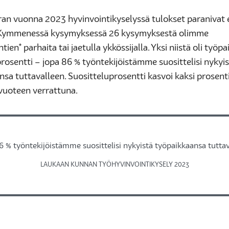
rran vuonna 2023 hyvinvointikyselyssä tulokset paranivat 
 Kymmenessä kysymyksessä 26 kysymyksestä olimme
tien* parhaita tai jaetulla ykkössijalla. Yksi niistä oli työp
rosentti – jopa 86 % työntekijöistämme suosittelisi nykyi
sa tuttavalleen. Suositteluprosentti kasvoi kaksi prosent
 vuoteen verrattuna.
6 % työntekijöistämme suosittelisi nykyistä työpaikkaansa tuttav
LAUKAAN KUNNAN TYÖHYVINVOINTIKYSELY 2023