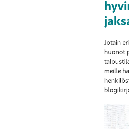
hyvi
jaks
Jotain e
huonot p
taloustil
meille h
henkilöst
blogikirj