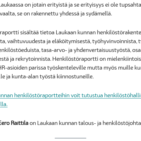
 Laukaassa on jotain erityistä ja se erityisyys ei ole tupsaht
ivaalta, se on rakennettu yhdessä ja sydämellä.
raportti sisältää tietoa Laukaan kunnan henkilöstörakente
ta, vaihtuvuudesta ja eläköitymisestä, työhyvinvoinnista,
henkilöstöeduista, tasa-arvo- ja yhdenvertaisuustyöstä, os
stä ja rekrytoinnista. Henkilöstöraportti on mielenkiintoi
HR-asioiden parissa työskenteleville mutta myös muille k
lle ja kunta-alan työstä kiinnostuneille.
nnan henkilöstöraportteihin voit tutustua henkilöstöhall
lla.
Eero Raittila
on Laukaan kunnan talous- ja henkilöstöjohta