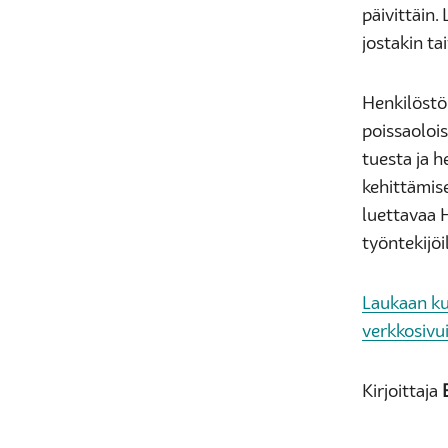
päivittäin.
jostakin ta
Henkilöstö
poissaolois
tuesta ja 
kehittämise
luettavaa 
työntekijöi
Laukaan ku
verkkosivui
Kirjoittaja