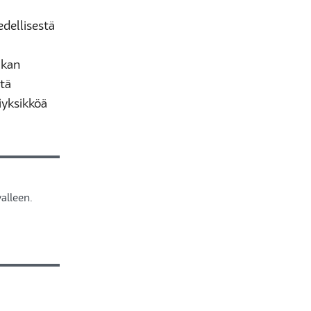
edellisestä
aikan
stä
iyksikköä
alleen.