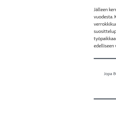
Jälleen ke
vuodesta.
verrokkikun
suosittelup
työpaikkaan
edelliseen
Jopa 8