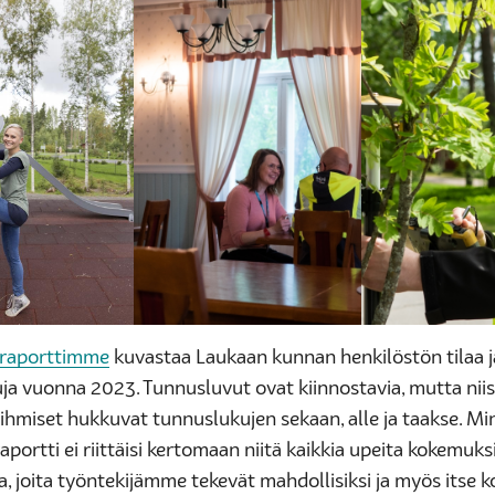
öraporttimme
kuvastaa Laukaan kunnan henkilöstön tilaa j
ja vuonna 2023. Tunnusluvut ovat kiinnostavia, mutta niis
 ihmiset hukkuvat tunnuslukujen sekaan, alle ja taakse. M
aportti ei riittäisi kertomaan niitä kaikkia upeita kokemuksi
, joita työntekijämme tekevät mahdollisiksi ja myös itse 