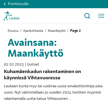
Porttisivulle
Etusivu
/
Ajankohtaista
/
Maankäyttö
/
Page 2
Avainsana:
Maankäyttö
02.02.2023 | Uutiset
Kuhamäenkadun rakentaminen on
käynnissä Vihtavuoressa
Laukaan kunta myy tai vuokraa uusia omakotitontteja joka
vuosi. Nyt valmistellaan jo vuoden 2024 tonttien myyntiä
rakentamalla uutta katua Vihtavuoren...