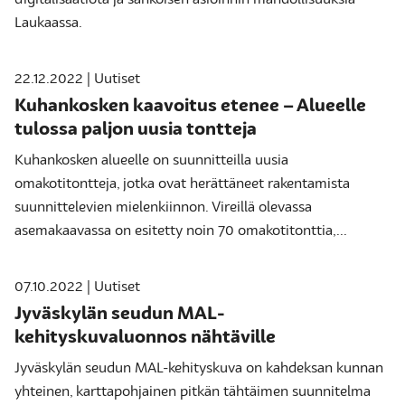
digitalisaatiota ja sähköisen asioinnin mahdollisuuksia
Laukaassa.
22.12.2022 | Uutiset
Kuhankosken kaavoitus etenee – Alueelle
tulossa paljon uusia tontteja
Kuhankosken alueelle on suunnitteilla uusia
omakotitontteja, jotka ovat herättäneet rakentamista
suunnittelevien mielenkiinnon. Vireillä olevassa
asemakaavassa on esitetty noin 70 omakotitonttia,...
07.10.2022 | Uutiset
Jyväskylän seudun MAL-
kehityskuvaluonnos nähtäville
Jyväskylän seudun MAL-kehityskuva on kahdeksan kunnan
yhteinen, karttapohjainen pitkän tähtäimen suunnitelma