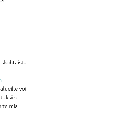
set
yiskohtaista
n
alueille voi
tuksiin.
itelmia.