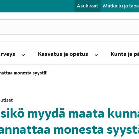
Asukkaat
Matkailu ja tap
erveys
Kasvatus ja opetus
Kunta ja 
nattaa monesta syystä!
Uutiset
isikö myydä maata kunn
annattaa monesta syyst