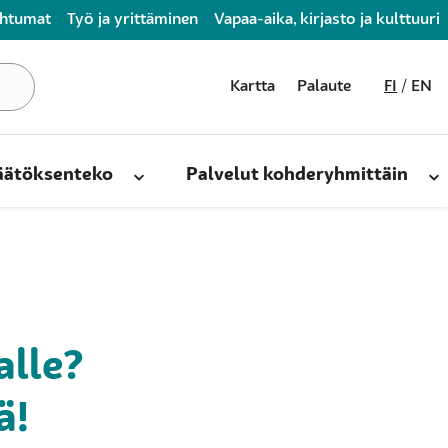
ahtumat
Työ ja yrittäminen
Vapaa-aika, kirjasto ja kulttuuri
Kartta
Palaute
FI
EN
päätöksenteko
Palvelut kohderyhmittäin
alle?
ä!