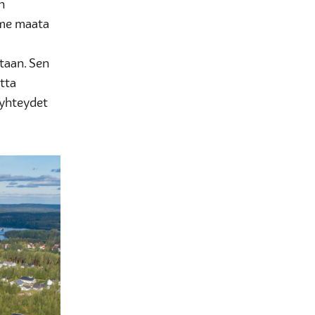
n
mme maata
taan. Sen
otta
eyhteydet