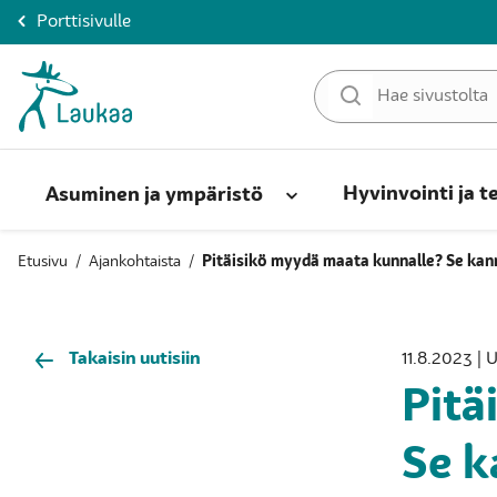
Porttisivulle
Hyvinvointi ja t
Asuminen ja ympäristö
Etusivu
/
Ajankohtaista
/
Pitäisikö myydä maata kunnalle? Se kan
Takaisin uutisiin
11.8.2023 | 
Pitä
Se k