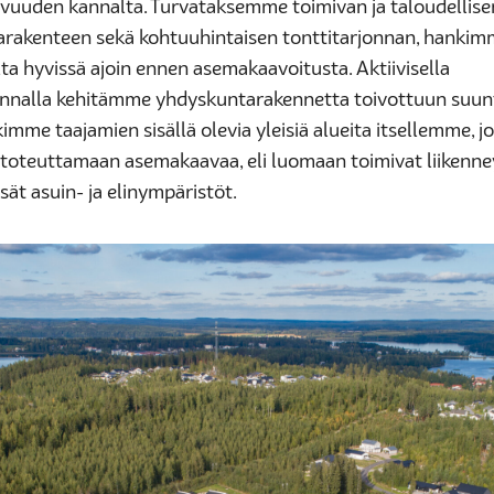
vuuden kannalta. Turvataksemme toimivan ja taloudellise
rakenteen sekä kohtuuhintaisen tonttitarjonnan, hanki
ta hyvissä ajoin ennen asemakaavoitusta. Aktiivisella
nalla kehitämme yhdyskuntarakennetta toivottuun suun
kimme taajamien sisällä olevia yleisiä alueita itsellemme, j
oteuttamaan asemakaavaa, eli luomaan toimivat liikenn
isät asuin- ja elinympäristöt.