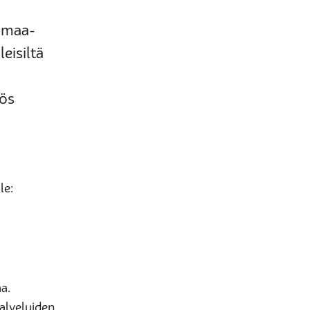
 maa-
eisiltä
yös
le:
a.
alveluiden