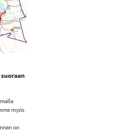
t suoraan
omalla
mimme myös
kunnan on