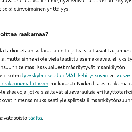
estävä arki asukkaillemme, hyvinvoivat ja uudistumiskykyi
 sekä elinvoimainen yrittäjyys.
koittaa raakamaa?
 tarkoitetaan sellaisia alueita, jotka sijaitsevat taajamien
la, mutta sinne ei ole vielä laadittu asemakaavaa, eli yksit
nsuunnitelmaa. Kasvualueet määräytyvät maankäytön
den, kuten
Jyväskylän seudun MAL-kehityskuvan
ja
Laukaa
 rakennemalli Liekin
, mukaisesti. Niiden lisäksi raakamaa-
leiskaavoja, jotka sisältävät aluevarauksia eri käyttötarkoi
t ovat nimensä mukaisesti yleispiirteisiä maankäytönsuunn
kaavatasoista
täältä
.