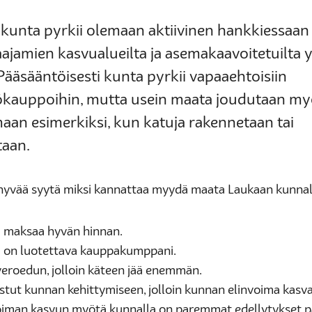
kunta pyrkii olemaan aktiivinen hankkiessaan
aajamien kasvualueilta ja asemakaavoitetuilta yl
 Pääsääntöisesti kunta pyrkii vapaaehtoisiin
tökauppoihin, mutta usein maata joudutaan m
aan esimerkiksi, kun katuja rakennetaan tai
aan.
i hyvää syytä miksi kannattaa myydä maata Laukaan kunnal
 maksaa hyvän hinnan.
 on luotettava kauppakumppani.
veroedun, jolloin käteen jää enemmän.
istut kunnan kehittymiseen, jolloin kunnan elinvoima kasva
oiman kasvun myötä kunnalla on paremmat edellytykset p