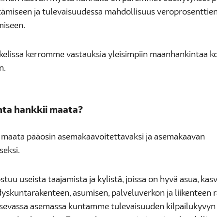
stämiseen ja tulevaisuudessa mahdollisuus veroprosenttie
miseen.
kkelissa kerromme vastauksia yleisimpiin maanhankintaa ko
n.
nta hankkii maata?
maata pääosin asemakaavoitettavaksi ja asemakaavan
seksi.
tuu useista taajamista ja kylistä, joissa on hyvä asua, kasv
dyskuntarakenteen, asumisen, palveluverkon ja liikenteen 
isevassa asemassa kuntamme tulevaisuuden kilpailukyvyn 