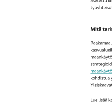
asetettu k
työyhteisöt
Mitä tar
Raakamaalla
kasvualueil
maankäytö
strategioi
maankäytön
kohdistua y
Yleiskaava
Lue lisää 