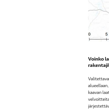
Voinko l
rakentaji
Valitettav
alueellaan
kaavan laa
velvoitteit
järjestettä