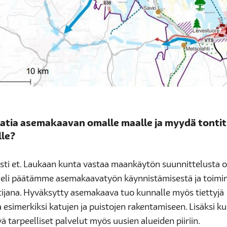
aatia asemakaavan omalle maalle ja myydä tonti
lle?
asti et. Laukaan kunta vastaa maankäytön suunnittelusta 
, eli päätämme asemakaavatyön käynnistämisestä ja toi
tijana. Hyväksytty asemakaava tuo kunnalle myös tiettyjä
a esimerkiksi katujen ja puistojen rakentamiseen. Lisäksi 
vä tarpeelliset palvelut myös uusien alueiden piiriin.