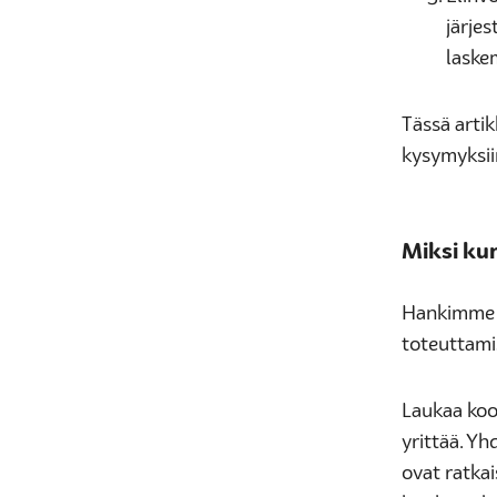
järje
laske
Tässä arti
kysymyksii
Miksi ku
Hankimme 
toteuttami
Laukaa koos
yrittää. Yh
ovat ratka