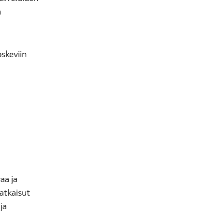
n
skeviin
aa ja
ratkaisut
ja