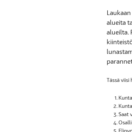
Laukaan 
alueita t
alueilta.
kiinteis
lunastam
parannet
Tässä viis
Kunta
Kunta
Saat 
Osall
Elinv