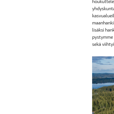
houkuttele
yhdyskunta
kasvualueil
maanhankin
lisäksi han
pystymme t
sekä viihty