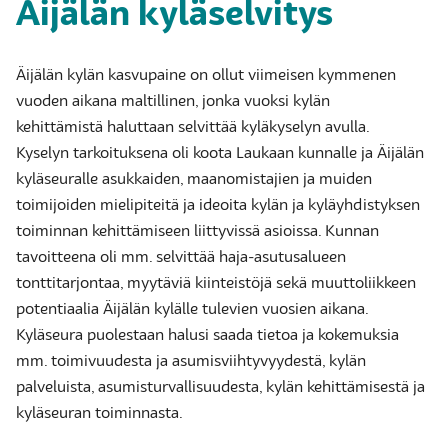
Äijälän kyläselvitys
Äijälän kylän kasvupaine on ollut viimeisen kymmenen
vuoden aikana maltillinen, jonka vuoksi kylän
kehittämistä haluttaan selvittää kyläkyselyn avulla.
Kyselyn tarkoituksena oli koota Laukaan kunnalle ja Äijälän
kyläseuralle asukkaiden, maanomistajien ja muiden
toimijoiden mielipiteitä ja ideoita kylän ja kyläyhdistyksen
toiminnan kehittämiseen liittyvissä asioissa. Kunnan
tavoitteena oli mm. selvittää haja-asutusalueen
tonttitarjontaa, myytäviä kiinteistöjä sekä muuttoliikkeen
potentiaalia Äijälän kylälle tulevien vuosien aikana.
Kyläseura puolestaan halusi saada tietoa ja kokemuksia
mm. toimivuudesta ja asumisviihtyvyydestä, kylän
palveluista, asumisturvallisuudesta, kylän kehittämisestä ja
kyläseuran toiminnasta.