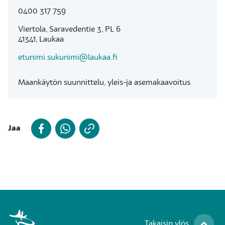
0400 317 759
Viertola, Saravedentie 3, PL 6
41341, Laukaa
etunimi.sukunimi@laukaa.fi
Maankäytön suunnittelu, yleis-ja asemakaavoitus
Jaa
Takaisin ylös