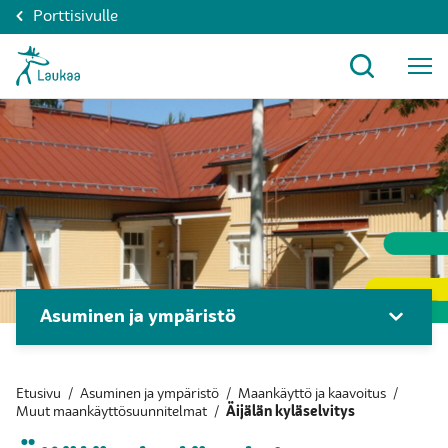
Porttisivulle
Asuminen ja ympäristö
Etusivu
/
Asuminen ja ympäristö
/
Maankäyttö ja kaavoitus
/
Muut maankäyttösuunnitelmat
/
Äijälän kyläselvitys