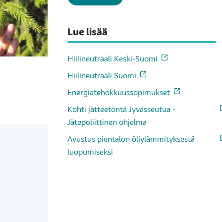
Lue lisää
Hiilineutraali Keski-Suomi
Hiilineutraali Suomi
Energiatehokkuussopimukset
Kohti jätteetöntä Jyvässeutua -
Jätepoliittinen ohjelma
Avustus pientalon öljylämmityksestä
luopumiseksi