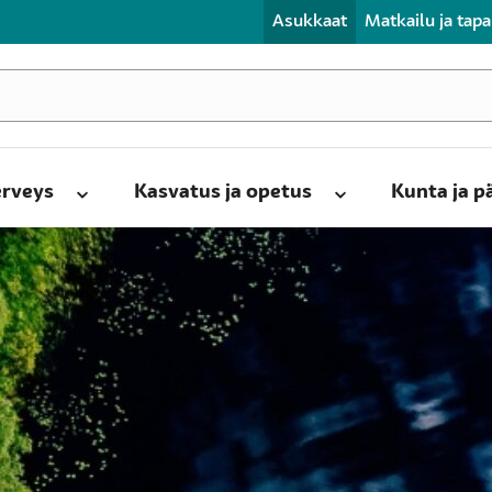
Asukkaat
Matkailu ja tap
erveys
Kasvatus ja opetus
Kunta ja 