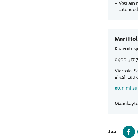
– Vesilain 
– Jätehuol
Mari Ho
Kaavoitusj
0400 317 
Viertola, S
41341, Lau
etunimi.s
Maankäytön
Jaa