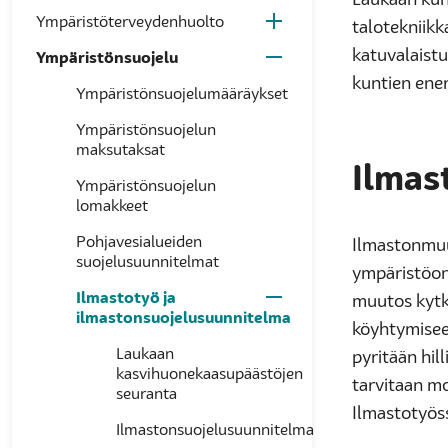
Laukaan kun
Ympäristöterveydenhuolto
talotekniikk
katuvalaistu
Ympäristönsuojelu
kuntien ene
Ympäristönsuojelumääräykset
Ympäristönsuojelun
maksutaksat
Ilmas
Ympäristönsuojelun
lomakkeet
Pohjavesialueiden
Ilmastonmuu
suojelusuunnitelmat
ympäristöong
Ilmastotyö ja
muutos kytk
ilmastonsuojelusuunnitelma
köyhtymisee
Laukaan
pyritään hil
kasvihuonekaasupäästöjen
tarvitaan mon
seuranta
Ilmastotyöss
Ilmastonsuojelusuunnitelma