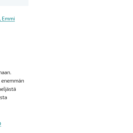
, Emmi
maan.
ä, enemmän
neljästä
ista
0