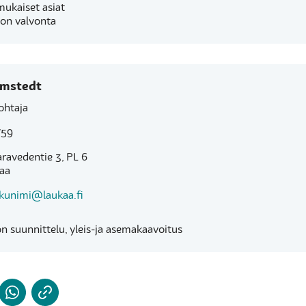
mukaiset asiat
lon valvonta
lmstedt
ohtaja
759
aravedentie 3, PL 6
kaa
ukunimi@laukaa.fi
 suunnittelu, yleis-ja asemakaavoitus