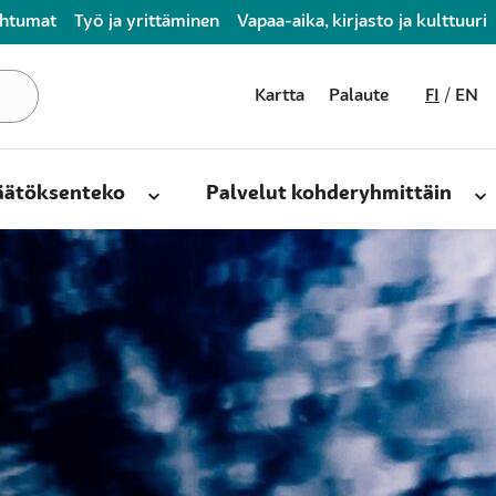
ahtumat
Työ ja yrittäminen
Vapaa-aika, kirjasto ja kulttuuri
Kartta
Palaute
FI
EN
päätöksenteko
Palvelut kohderyhmittäin