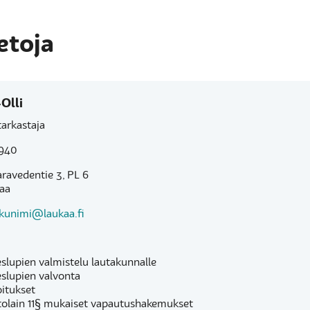
etoja
Olli
arkastaja
940
aravedentie 3, PL 6
kaa
ukunimi@laukaa.fi
slupien valmistelu lautakunnalle
slupien valvonta
itukset
tolain 11§ mukaiset vapautushakemukset