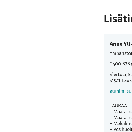
Lisäti
Anne Yli-
Ympäristöt
0400 676 
Viertola, S
41341, Lau
etunimi.s
LAUKAA
– Maa-aine
– Maa-aine
– Meluilmo
– Vesihuol