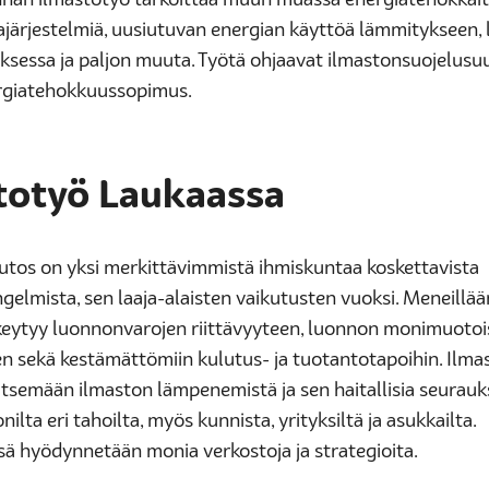
nan ilmastotyö tarkoittaa muun muassa energiatehokkai
ajärjestelmiä, uusiutuvan energian käyttöä lämmitykseen, 
ksessa ja paljon muuta. Työtä ohjaavat ilmastonsuojelusu
rgiatehokkuussopimus.
totyö
Laukaassa
tos on yksi merkittävimmistä ihmiskuntaa koskettavista
elmista, sen laaja-alaisten vaikutusten vuoksi. Meneillää
eytyy luonnonvarojen riittävyyteen, luonnon monimuoto
n sekä kestämättömiin kulutus- ja tuotantotapoihin. Ilma
litsemään ilmaston lämpenemistä ja sen haitallisia seurauks
ilta eri tahoilta, myös kunnista, yrityksiltä ja asukkailta.
ä hyödynnetään monia verkostoja ja strategioita.