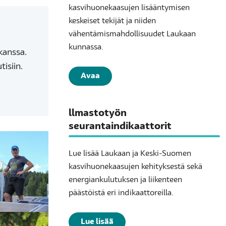
kasvihuonekaasujen lisääntymisen
keskeiset tekijät ja niiden
vähentämismahdollisuudet Laukaan
kunnassa.
kanssa.
isiin.
Avaa
llmastotyön
seurantaindikaattorit
Lue lisää Laukaan ja Keski-Suomen
kasvihuonekaasujen kehityksestä sekä
energiankulutuksen ja liikenteen
päästöistä eri indikaattoreilla.
Lue lisää