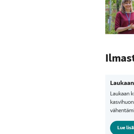
Ilmas
Laukaan
Laukaan k
kasvihuone
vähentämi
Lue lis