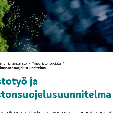
inen ja ympäristö
/
Ympäristönsuojelu
/
 ilmastonsuojelusuunnitelma
totyö ja
stonsuojelusuunnitelma