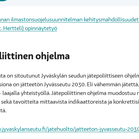
nan ilmastonsuojelusuunnitelman kehitysmahdollisuudet
. Hertteli) opinnäytetyö
liittinen ohjelma
a on sitoutunut Jyväskylän seudun jätepoliittiseen ohjel
siona on jätteetön Jyvässeutu 2030. Eli vähemmän jätett
– laajalla yhteistyöllä. Jätepoliittinen ohjelma muodostuu 
 sekä tavoitteita mittaavista indikaattoreista ja konkrettis
tä.
.jyvaskylanseutu.fi/jatehuolto/jatteeton-jyvasseutu-203