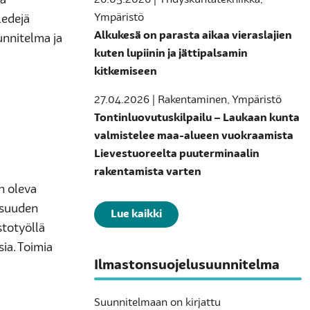
ta
26.05.2026 | Yhdyskuntatekniikka,
Ympäristö
ledejä
Alkukesä on parasta aikaa vieraslajien
unnitelma ja
kuten lupiinin ja jättipalsamin
kitkemiseen
27.04.2026 | Rakentaminen, Ympäristö
Tontinluovutuskilpailu – Laukaan kunta
valmistelee maa-alueen vuokraamista
Lievestuoreelta puuterminaalin
rakentamista varten
n oleva
isuuden
Lue kaikki
stotyöllä
ia. Toimia
Ilmastonsuojelusuunnitelma
Suunnitelmaan on kirjattu