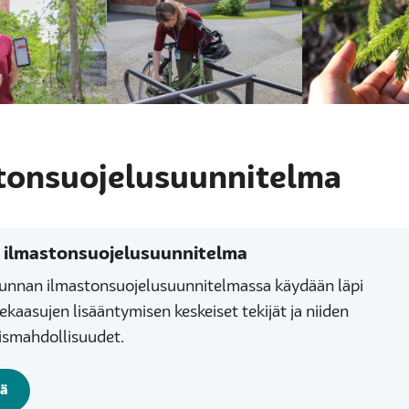
tonsuojelusuunnitelma
 ilmastonsuojelusuunnitelma
unnan ilmastonsuojelusuunnitelmassa käydään läpi
kaasujen lisääntymisen keskeiset tekijät ja niiden
smahdollisuudet.
ää