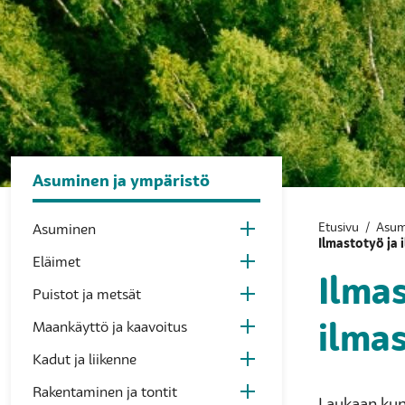
Asuminen ja ympäristö
Etusivu
/
Asum
Asuminen
Ilmastotyö ja
Eläimet
Ilmas
Puistot ja metsät
Maankäyttö ja kaavoitus
ilma
Kadut ja liikenne
Rakentaminen ja tontit