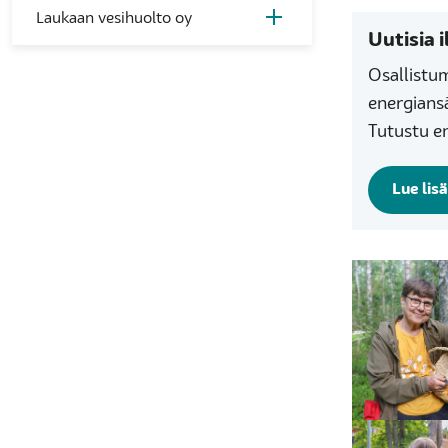
Laukaan vesihuolto oy
Uutisia 
Osallistu
energians
Tutustu en
Lue lis