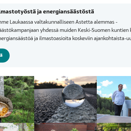
ilmastotyöstä ja energiansäästöstä
mme Laukaassa valtakunnalliseen Astetta alemmas -
äästökampanjaan yhdessä muiden Keski-Suomen kuntien 
ergiansäästöä ja ilmastoasioita koskeviin ajankohtaista-uut
ää