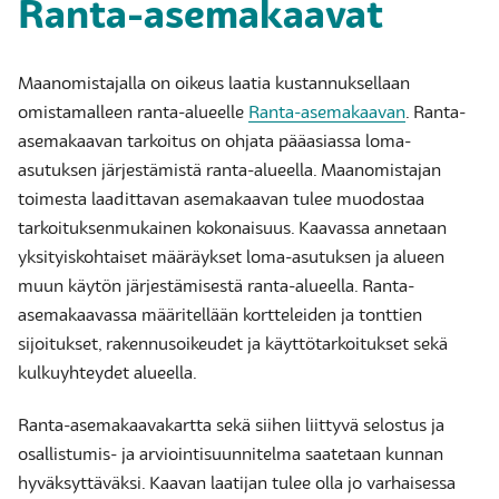
Ranta-asemakaavat
Maanomistajalla on oikeus laatia kustannuksellaan
omistamalleen ranta-alueelle
Ranta-asemakaavan
. Ranta-
asemakaavan tarkoitus on ohjata pääasiassa loma-
asutuksen järjestämistä ranta-alueella. Maanomistajan
toimesta laadittavan asemakaavan tulee muodostaa
tarkoituksenmukainen kokonaisuus. Kaavassa annetaan
yksityiskohtaiset määräykset loma-asutuksen ja alueen
muun käytön järjestämisestä ranta-alueella. Ranta-
asemakaavassa määritellään kortteleiden ja tonttien
sijoitukset, rakennusoikeudet ja käyttötarkoitukset sekä
kulkuyhteydet alueella.
Ranta-asemakaavakartta sekä siihen liittyvä selostus ja
osallistumis- ja arviointisuunnitelma saatetaan kunnan
hyväksyttäväksi. Kaavan laatijan tulee olla jo varhaisessa